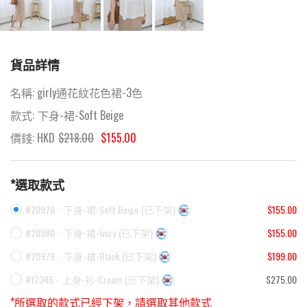
貨品詳情
名稱:
girly通花紋花色裙-3色
款式:
下身-裙-Soft Beige
價錢: HKD
$
218.00
$155.00
*選取款式
#20978 -
下身-裙-Soft Beige
(
已下架
)
$155.00
#20980 -
下身-裙-Ivory
(
已下架
)
$155.00
#20979 -
下身-裙-Black
(
已下架
)
$199.00
#12346 -
上身-衫-Cream
(
已下架
)
$275.00
*所選取的款式已經下架，請選取其他款式