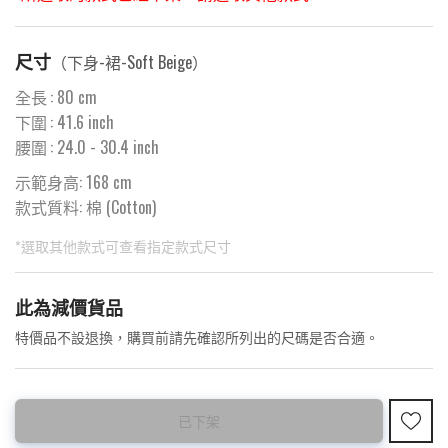
尺寸
（
下身-裙-Soft Beige
）
全長
:
80
cm
下圍
:
41.6
inch
腰圍
:
24.0
- 30.4 inch
示範身高: 168 cm
款式質料:
棉 (Cotton)
*選取其他款式可查看指定款式尺寸
此為預購品
此為減價貨品
<預購款>因為韓國東大門8月暑假關係， 預購款會於8月18日
特價品不設退換，購買前請先確認所列出的尺碼是否合適。
後才陸續返貨⚠️
已下架