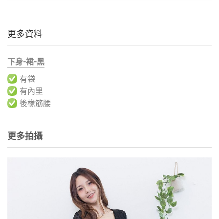
更多資料
下身-裙-黑
有袋
有內里
後橡筋腰
更多拍攝