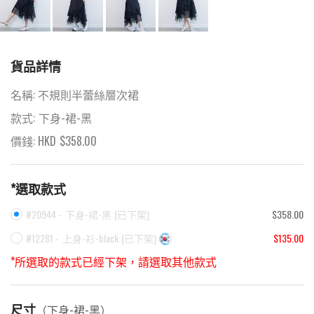
貨品詳情
名稱:
不規則半蕾絲層次裙
款式:
下身-裙-黑
價錢: HKD
$
358.00
*選取款式
#20944 -
下身-裙-黑
(
已下架
)
$358.00
#12281 -
上身-衫-black
(
已下架
)
$135.00
*所選取的款式已經下架，請選取其他款式
尺寸
（
下身-裙-黑
）