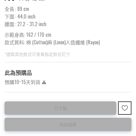
全長
:
89
cm
下圍
:
44.0
inch
腰圍
:
27.2
- 31.2 inch
示範身高: 162 / 170 cm
款式質料:
棉 (Cotton)麻 (Linen)人造纖維 (Rayon)
*選取其他款式可查看指定款式尺寸
此為預購品
預購10~15天到貨 ⚠️
此為減價貨品
已下架
特價品不設退換，購買前請先確認所列出的尺碼是否合適。
前往結算