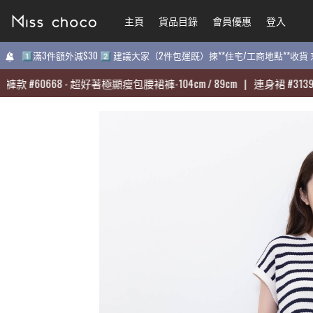
主頁
主頁
貨品目錄
貨品目錄
會員優惠
會員優惠
登入
登入
1️⃣滿3件額外減$30 2️⃣ 建議大家（2件包運既）揀**住宅/工商地點**收
1️⃣滿3件額外減$30 2️⃣ 建議大家（2件包運既）揀**住宅/工商地點**收
#
#
60668
60668
-
-
超好著極顯瘦包腰裙褲-104cm / 89cm
超好著極顯瘦包腰裙褲-104cm / 89cm
|
|
連身裙
連身裙
#
#
31398
31398
-
-
質
質