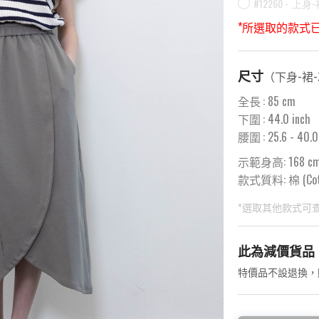
#12260 -
上身-
*所選取的款式
尺寸
（
下身-裙
全長
:
85
cm
下圍
:
44.0
inch
腰圍
:
25.6
- 40.0
示範身高: 168 c
款式質料:
棉 (Cot
*選取其他款式可
此為預購品
此為減價貨品
<預購款>因為韓
特價品不設退換，
後才陸續返貨⚠️