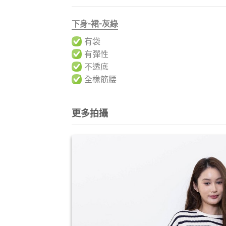
下身-裙-灰綠
有袋
有彈性
不透底
全橡筋腰
更多拍攝