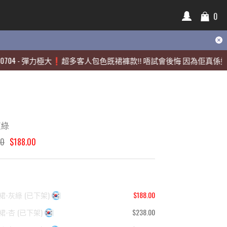
0
0
-
-
彈力極大❗️超多客人包色既裙褲款‼️ 唔試會後悔 因為佢真係好靚🫶🏻
彈力極大❗️超多客人包色既裙褲款‼️ 唔試會後悔 因為佢真係好靚🫶🏻
灰綠
00
$188.00
裙-灰綠
(
已下架
)
$188.00
裙-杏
(
已下架
)
$238.00