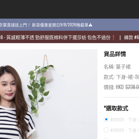
貨 京東直接送上門！ 新貨優惠星期日9/8/2026晚截單⚠️
貨 京東直接送上門！ 新貨優惠星期日9/8/2026晚截單⚠️
感輕薄不透 勁舒服既棉料併下擺莎紡 包色不過份❗️
感輕薄不透 勁舒服既棉料併下擺莎紡 包色不過份❗️
|
|
褲款
褲款
#
#
60704
60704
貨品詳情
名稱:
葉子裙
款式:
下身-裙-
價錢: HKD
$
238.
*選取款式
#20929 -
下身-
#20928 -
下身-