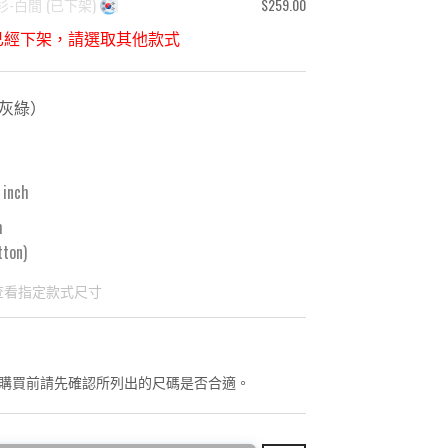
衫-白間
(
已下架
)
$259.00
已經下架，請選取其他款式
-灰綠
）
 inch
m
ton)
查看指定款式尺寸
國東大門8月暑假關係， 預購款會於8月18日
購買前請先確認所列出的尺碼是否合適。