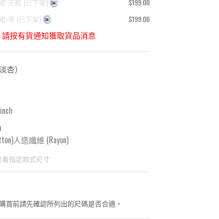
裙-天藍
(
已下架
)
$199.00
裙-黑
(
已下架
)
$199.00
，請按有貨通知獲取貨品消息
-淡杏
）
 inch
m
tton)人造纖維 (Rayon)
查看指定款式尺寸
國東大門8月暑假關係， 預購款會於8月18日
購買前請先確認所列出的尺碼是否合適。