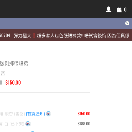
0
0
4
4
-
-
彈力極大❗️超多客人包色既裙褲款‼️ 唔試會後悔 因為佢真係好靚🫶
彈力極大❗️超多客人包色既裙褲款‼️ 唔試會後悔 因為佢真係好靚🫶
易皺側挷帶短裙
淡杏
00
$150.00
裙-淡杏
(
售罄
)
(有貨通知)
$150.00
裙-白
(
已下架
)
$199.00