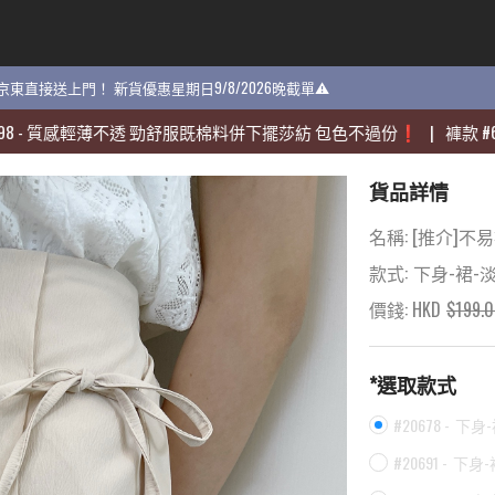
貨 京東直接送上門！ 新貨優惠星期日9/8/2026晚截單⚠️
貨 京東直接送上門！ 新貨優惠星期日9/8/2026晚截單⚠️
質感輕薄不透 勁舒服既棉料併下擺莎紡 包色不過份❗️
質感輕薄不透 勁舒服既棉料併下擺莎紡 包色不過份❗️
|
|
褲款
褲款
#
#
6070
6070
貨品詳情
名稱:
[推介]不
款式:
下身-裙-
價錢: HKD
$
199.
*選取款式
#20678 -
下身-
#20691 -
下身-