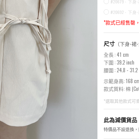
#20679 -
下身-
#20692 -
下身-
*款式已經售罄
尺寸
（
下身-裙
全長
:
41
cm
下圍
:
39.2
inch
腰圍
:
24.8
- 31.2
示範身高: 168 c
款式質料:
棉 (Co
*選取其他款式可
此為預購品
此為減價貨品
<預購款>因為韓
特價品不設退換，
後才陸續返貨⚠️