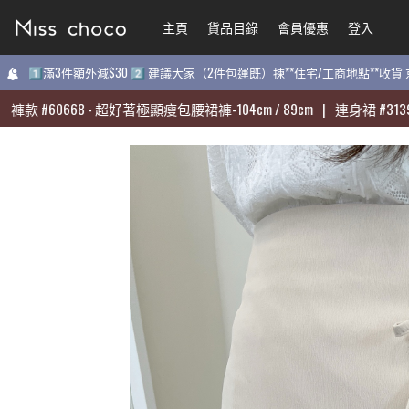
主頁
主頁
貨品目錄
貨品目錄
會員優惠
會員優惠
登入
登入
1️⃣滿3件額外減$30 2️⃣ 建議大家（2件包運既）揀**住宅/工商地點**收
1️⃣滿3件額外減$30 2️⃣ 建議大家（2件包運既）揀**住宅/工商地點**收
款
款
#
#
60668
60668
-
-
超好著極顯瘦包腰裙褲-104cm / 89cm
超好著極顯瘦包腰裙褲-104cm / 89cm
|
|
連身裙
連身裙
#
#
31398
31398
-
-