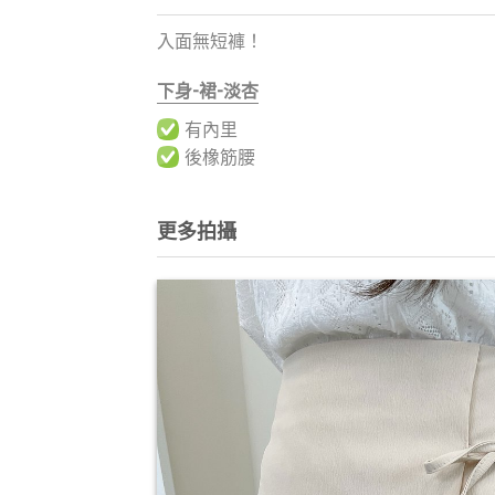
入面無短褲！
下身-裙-淡杏
有內里
後橡筋腰
更多拍攝