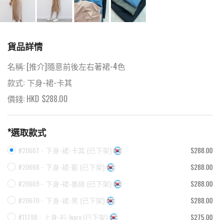
貨品詳情
名稱:
[推介]隨意前後左右著裙-4色
款式:
下身-裙-卡其
價錢: HKD
$
288.00
*選取款式
#20667 -
下身-裙-卡其
(
已下架
)
$288.00
#20668 -
下身-裙-藍
(
已下架
)
$288.00
#20669 -
下身-裙-墨綠
(
已下架
)
$288.00
#20670 -
下身-裙-黑
(
已下架
)
$288.00
#11798 -
上身-衫-Ivory
(
已下架
)
$275.00