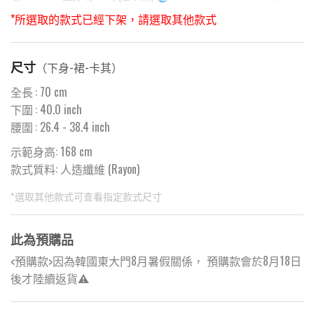
*所選取的款式已經下架，請選取其他款式
尺寸
（
下身-裙-卡其
）
全長
:
70
cm
下圍
:
40.0
inch
腰圍
:
26.4
- 38.4 inch
示範身高: 168 cm
款式質料:
人造纖維 (Rayon)
*選取其他款式可查看指定款式尺寸
此為預購品
<預購款>因為韓國東大門8月暑假關係， 預購款會於8月18日
後才陸續返貨⚠️