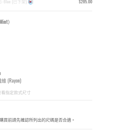
-Blue
(
已下架
)
$285.00
int
）
m
 (Rayon)
查看指定款式尺寸
國東大門8月暑假關係， 預購款會於8月18日
購買前請先確認所列出的尺碼是否合適。