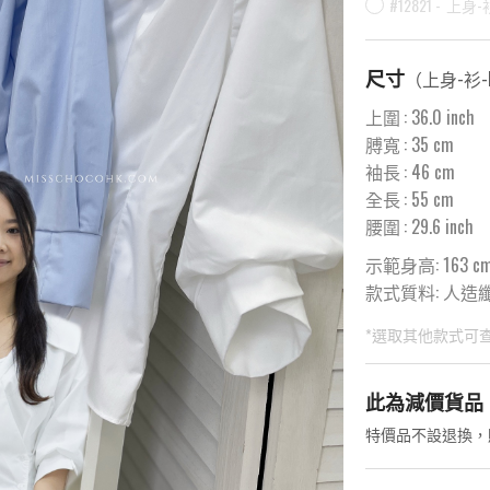
#12821 -
上身-衫
尺寸
（
上身-衫-M
上圍
:
36.0
inch
膊寬
:
35
cm
袖長
:
46
cm
全長
:
55
cm
腰圍
:
29.6
inch
示範身高: 163 c
款式質料:
人造纖維
*選取其他款式可
此為預購品
此為減價貨品
<預購款>因為韓
特價品不設退換，
後才陸續返貨⚠️