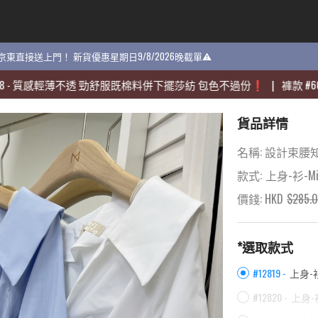
貨 京東直接送上門！ 新貨優惠星期日9/8/2026晚截單⚠️
貨 京東直接送上門！ 新貨優惠星期日9/8/2026晚截單⚠️
感輕薄不透 勁舒服既棉料併下擺莎紡 包色不過份❗️
感輕薄不透 勁舒服既棉料併下擺莎紡 包色不過份❗️
|
|
褲款
褲款
#
#
60704
60704
-
-
貨品詳情
名稱:
設計束腰知性
款式:
上身-衫-Mi
價錢: HKD
$
285.
*選取款式
#12819 -
上身-衫
#12820 -
上身-衫