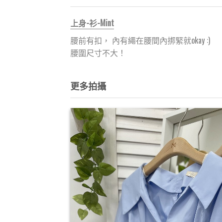
上身-衫-Mint
腰前有扣， 內有繩在腰間內挷緊就okay :)
腰圍尺寸不大！
更多拍攝