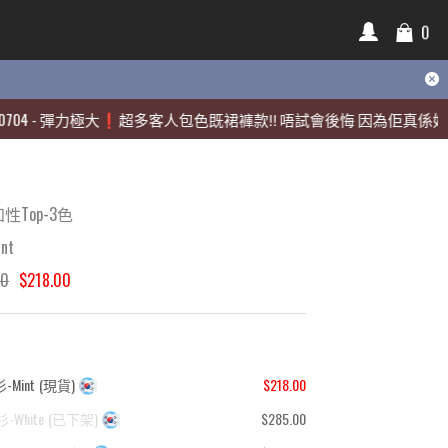
0
0
彈力極大❗️超多客人包色既裙褲款‼️ 唔試會後悔 因為佢真係好靚🫶🏻
彈力極大❗️超多客人包色既裙褲款‼️ 唔試會後悔 因為佢真係好靚🫶🏻
Top-3色
nt
00
$218.00
-Mint
(
現貨
)
$218.00
-White
(
已下架
)
$285.00