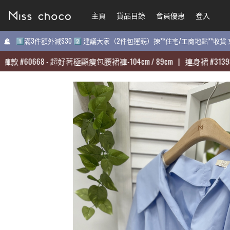
主頁
主頁
貨品目錄
貨品目錄
會員優惠
會員優惠
登入
登入
1️⃣滿3件額外減$30 2️⃣ 建議大家（2件包運既）揀**住宅/工商地點**收
1️⃣滿3件額外減$30 2️⃣ 建議大家（2件包運既）揀**住宅/工商地點**收
#
#
60668
60668
-
-
超好著極顯瘦包腰裙褲-104cm / 89cm
超好著極顯瘦包腰裙褲-104cm / 89cm
|
|
連身裙
連身裙
#
#
31398
31398
-
-
質
質