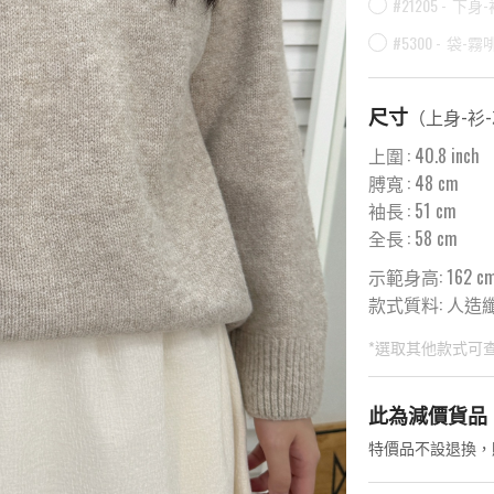
#21205 -
下身-裙-
#5300 -
袋-霧
尺寸
（
上身-衫
上圍
:
40.8
inch
膊寬
:
48
cm
袖長
:
51
cm
全長
:
58
cm
示範身高: 162 c
款式質料:
人造纖維 
*選取其他款式可
此為預購品
此為減價貨品
<預購款>因為韓
特價品不設退換，
後才陸續返貨⚠️