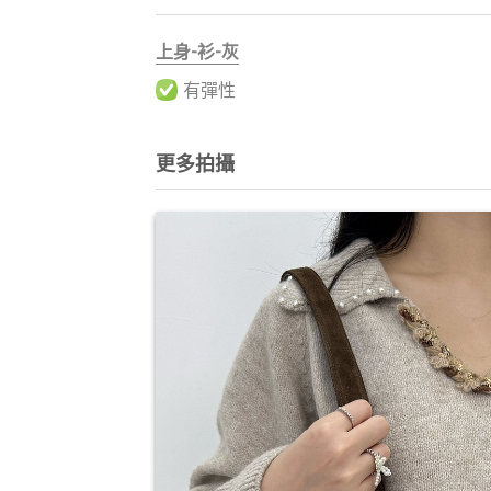
上身-衫-灰
有彈性
更多拍攝