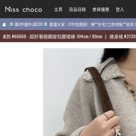
主頁
主頁
貨品目錄
貨品目錄
會員優惠
會員優惠
登入
登入
1️⃣滿3件額外減$30 2️⃣ 建議大家（2件包運既）揀**住宅/工商地點**收
1️⃣滿3件額外減$30 2️⃣ 建議大家（2件包運既）揀**住宅/工商地點**收
#
#
60668
60668
-
-
超好著極顯瘦包腰裙褲-104cm / 89cm
超好著極顯瘦包腰裙褲-104cm / 89cm
|
|
連身裙
連身裙
#
#
31398
31398
-
-
質
質