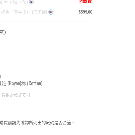
Ivory
(
已下架
)
$188.00
啡褐色（真牛皮）
(
已下架
)
$599.00
-灰
）
m
(Rayon)棉 (Cotton)
查看指定款式尺寸
國東大門8月暑假關係， 預購款會於8月18日
購買前請先確認所列出的尺碼是否合適。