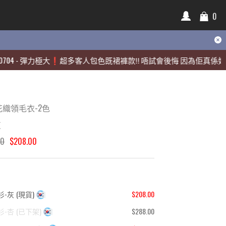
0
0
彈力極大❗️超多客人包色既裙褲款‼️ 唔試會後悔 因為佢真係好靚🫶🏻
彈力極大❗️超多客人包色既裙褲款‼️ 唔試會後悔 因為佢真係好靚🫶🏻
織領毛衣-2色
灰
00
$208.00
衫-灰
(
現貨
)
$208.00
衫-杏
(
已下架
)
$288.00