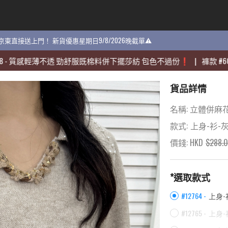
貨 京東直接送上門！ 新貨優惠星期日9/8/2026晚截單⚠️
貨 京東直接送上門！ 新貨優惠星期日9/8/2026晚截單⚠️
感輕薄不透 勁舒服既棉料併下擺莎紡 包色不過份❗️
感輕薄不透 勁舒服既棉料併下擺莎紡 包色不過份❗️
|
|
褲款
褲款
#
#
60704
60704
-
-
貨品詳情
名稱:
立體併麻花
款式:
上身-衫-
價錢: HKD
$
288.
*選取款式
#12764 -
上身-
#12765 -
上身-