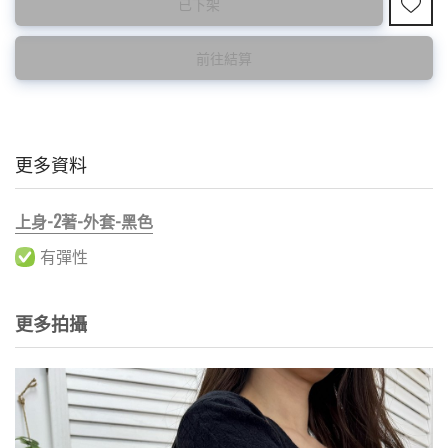
已下架
<預購款>因為韓國東大門8月暑假關係， 預購款會於8月18日
特價品不設退換，購買前請先確認所列出的尺碼是否合適。
後才陸續返貨⚠️
前往結算
更多資料
上身-2著-外套-黑色
有彈性
更多拍攝