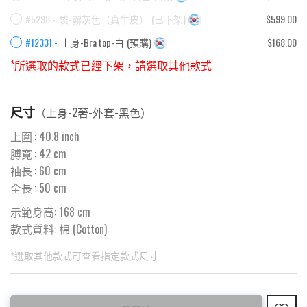
#5298 -
袋-霧灰色（真牛皮）
(
已下架
)
$599.00
#12331 -
上身-Bra top-白
(
預購
)
$168.00
*所選取的款式已經下架，請選取其他款式
尺寸
（
上身-2著-外套-黑色
）
上圍
:
40.8
inch
膊寬
:
42
cm
袖長
:
60
cm
全長
:
50
cm
示範身高: 168 cm
款式質料:
棉 (Cotton)
*選取其他款式可查看指定款式尺寸
此為預購品
此為減價貨品