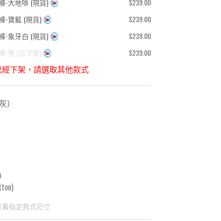
褲-大地啡
(
現貨
)
$239.00
褲-寶藍
(
現貨
)
$239.00
褲-象牙白
(
現貨
)
$239.00
褲-黑
(
已下架
)
$239.00
已經下架，請選取其他款式
-灰
）
m
ton)
查看指定款式尺寸