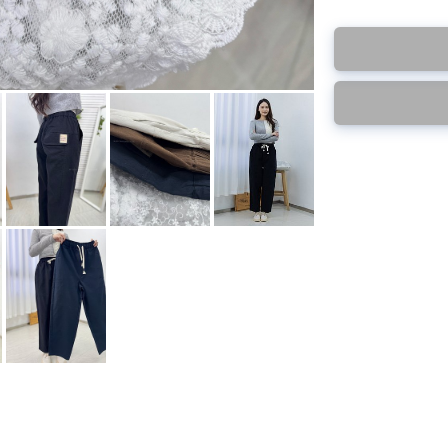
此為預購品
此為減價貨品
<預購款>因為韓
特價品不設退換，
後才陸續返貨⚠️