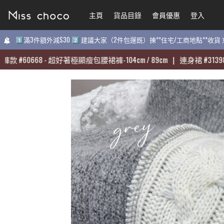
主頁
主頁
貨品目錄
貨品目錄
會員優惠
會員優惠
登入
登入
1️⃣滿3件額外減$30 2️⃣ 建議大家（2件包運既）揀**住宅/工商地點**收
1️⃣滿3件額外減$30 2️⃣ 建議大家（2件包運既）揀**住宅/工商地點**收
60668
60668
-
-
超好著極顯瘦包腰裙褲-104cm / 89cm
超好著極顯瘦包腰裙褲-104cm / 89cm
|
|
連身裙
連身裙
#
#
31398
31398
-
-
質感
質感