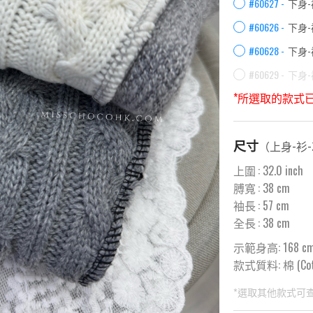
#60627 -
下身-
#60626 -
下身-
#60628 -
下身-
#60629 -
下身-
*所選取的款式
尺寸
（
上身-衫
上圍
:
32.0
inch
膊寬
:
38
cm
袖長
:
57
cm
全長
:
38
cm
示範身高: 168 c
款式質料:
棉 (Cot
*選取其他款式可