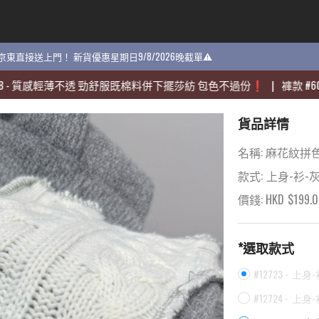
貨 京東直接送上門！ 新貨優惠星期日9/8/2026晚截單⚠️
貨 京東直接送上門！ 新貨優惠星期日9/8/2026晚截單⚠️
輕薄不透 勁舒服既棉料併下擺莎紡 包色不過份❗️
輕薄不透 勁舒服既棉料併下擺莎紡 包色不過份❗️
|
|
褲款
褲款
#
#
60704
60704
-
-
貨品詳情
名稱:
麻花紋拼色短
款式:
上身-衫-
價錢: HKD
$
199.
*選取款式
#12723 -
上身-
#12724 -
上身-