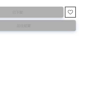
已下架
國東大門8月暑假關係， 預購款會於8月18日
購買前請先確認所列出的尺碼是否合適。
前往結算