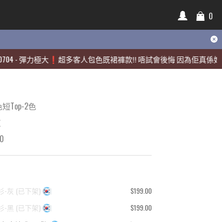
0
0
彈力極大❗️超多客人包色既裙褲款‼️ 唔試會後悔 因為佢真係好靚🫶🏻
彈力極大❗️超多客人包色既裙褲款‼️ 唔試會後悔 因為佢真係好靚🫶🏻
|
|
Top-2色
灰
00
衫-灰
(
已下架
)
$199.00
衫-黑
(
已下架
)
$199.00