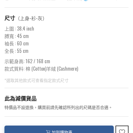
尺寸
（
上身-衫-灰
）
上圍
:
38.4
inch
膊寬
:
45
cm
袖長
:
60
cm
全長
:
55
cm
示範身高: 162 / 168 cm
款式質料:
棉 (Cotton)羊絨 (Cashmere)
*選取其他款式可查看指定款式尺寸
此為預購品
此為減價貨品
<預購款>因為韓國東大門8月暑假關係， 預購款會於8月18日
特價品不設退換，購買前請先確認所列出的尺碼是否合適。
後才陸續返貨⚠️
加到購物車