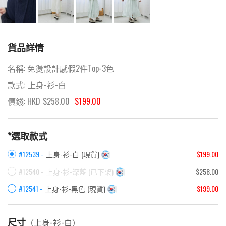
貨品詳情
名稱:
免燙設計感假2件Top-3色
款式:
上身-衫-白
價錢: HKD
$
258.00
$199.00
*選取款式
#12539 -
上身-衫-白
(
現貨
)
$199.00
#12540 -
上身-衫-深藍
(
已下架
)
$258.00
#12541 -
上身-衫-黑色
(
現貨
)
$199.00
尺寸
（
上身-衫-白
）