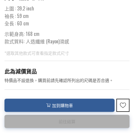
上圍
:
39.2
inch
袖長
:
59
cm
全長
:
60
cm
示範身高: 168 cm
款式質料:
人造纖維 (Rayon)滑感
*選取其他款式可查看指定款式尺寸
此為預購品
此為減價貨品
<預購款>因為韓國東大門8月暑假關係， 預購款會於8月18日
特價品不設退換，購買前請先確認所列出的尺碼是否合適。
後才陸續返貨⚠️
加到購物車
前往結算