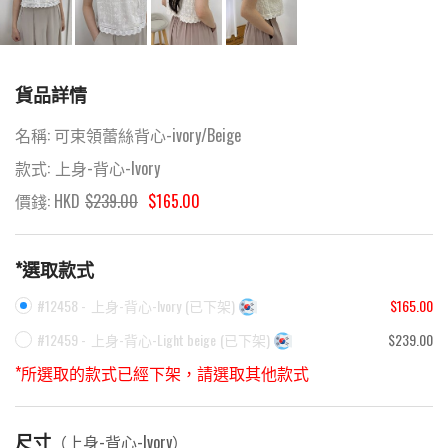
貨品詳情
名稱:
可束領蕾絲背心-ivory/Beige
款式:
上身-背心-Ivory
價錢: HKD
$
239.00
$165.00
*選取款式
#12458 -
上身-背心-Ivory
(
已下架
)
$165.00
#12459 -
上身-背心-Light beige
(
已下架
)
$239.00
*所選取的款式已經下架，請選取其他款式
尺寸
（
上身-背心-Ivory
）