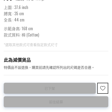
上圍
:
37.6
inch
膊寬
:
35
cm
全長
:
44
cm
示範身高: 168 cm
款式質料:
棉 (Cotton)
*選取其他款式可查看指定款式尺寸
此為預購品
此為減價貨品
<預購款>因為韓國東大門8月暑假關係， 預購款會於8月18日
特價品不設退換，購買前請先確認所列出的尺碼是否合適。
後才陸續返貨⚠️
已下架
前往結算