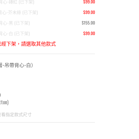
背心-磚紅
(
已下架
)
$99.00
背心-芥末綠
(
已下架
)
$99.00
背心-黑
(
已下架
)
$155.00
背心-白
(
已下架
)
$99.00
已經下架，請選取其他款式
著-吊帶背心-白
）
m
ton)
查看指定款式尺寸