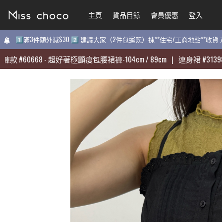
主頁
主頁
貨品目錄
貨品目錄
會員優惠
會員優惠
登入
登入
1️⃣滿3件額外減$30 2️⃣ 建議大家（2件包運既）揀**住宅/工商地點**收
1️⃣滿3件額外減$30 2️⃣ 建議大家（2件包運既）揀**住宅/工商地點**收
#
#
60668
60668
-
-
超好著極顯瘦包腰裙褲-104cm / 89cm
超好著極顯瘦包腰裙褲-104cm / 89cm
|
|
連身裙
連身裙
#
#
31398
31398
-
-
質
質