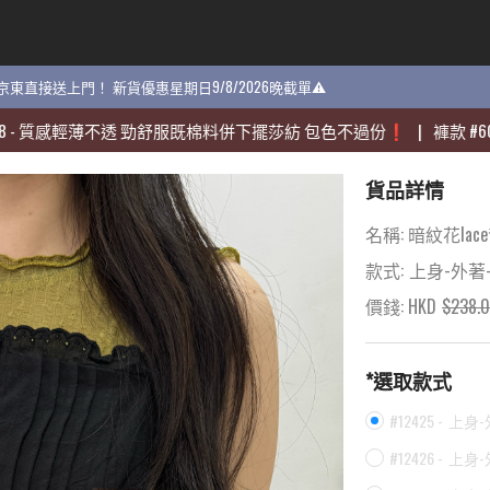
貨 京東直接送上門！ 新貨優惠星期日9/8/2026晚截單⚠️
貨 京東直接送上門！ 新貨優惠星期日9/8/2026晚截單⚠️
感輕薄不透 勁舒服既棉料併下擺莎紡 包色不過份❗️
感輕薄不透 勁舒服既棉料併下擺莎紡 包色不過份❗️
|
|
褲款
褲款
#
#
60704
60704
-
-
貨品詳情
名稱:
暗紋花lac
款式:
上身-外著
價錢: HKD
$
238.
*選取款式
#12425 -
上身-
#12426 -
上身-