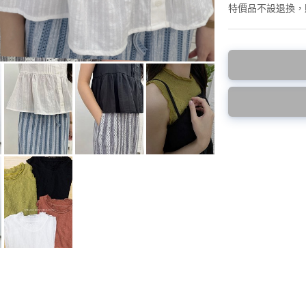
<預購款>因為韓
特價品不設退換，
後才陸續返貨⚠️