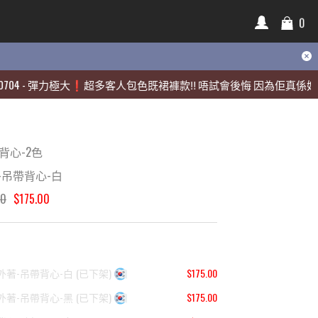
0
0
彈力極大❗️超多客人包色既裙褲款‼️ 唔試會後悔 因為佢真係好靚🫶🏻
彈力極大❗️超多客人包色既裙褲款‼️ 唔試會後悔 因為佢真係好靚🫶🏻
e背心-2色
-吊帶背心-白
00
$175.00
外著-吊帶背心-白
(
已下架
)
$175.00
外著-吊帶背心-黑
(
已下架
)
$175.00