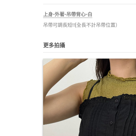
上身-外著-吊帶背心-白
吊帶可調長短‼️(全長不計吊帶位置）
更多拍攝