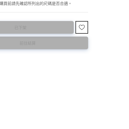
國東大門8月暑假關係， 預購款會於8月18日
購買前請先確認所列出的尺碼是否合適。
已下架
前往結算