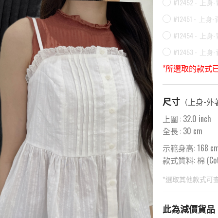
#12452 -
上身-
#12451 -
上身-
#12454 -
上身-
#12453 -
上身-
*所選取的款式
尺寸
（
上身-外
上圍
:
32.0
inch
全長
:
30
cm
示範身高: 168 c
款式質料:
棉 (Cot
*選取其他款式可
此為預購品
此為減價貨品