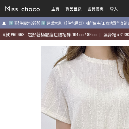
主頁
主頁
貨品目錄
貨品目錄
會員優惠
會員優惠
登入
登入
1️⃣滿3件額外減$30 2️⃣ 建議大家（2件包運既）揀**住宅/工商地點**收
1️⃣滿3件額外減$30 2️⃣ 建議大家（2件包運既）揀**住宅/工商地點**收
#
#
60668
60668
-
-
超好著極顯瘦包腰裙褲-104cm / 89cm
超好著極顯瘦包腰裙褲-104cm / 89cm
|
|
連身裙
連身裙
#
#
31398
31398
-
-
質感
質感