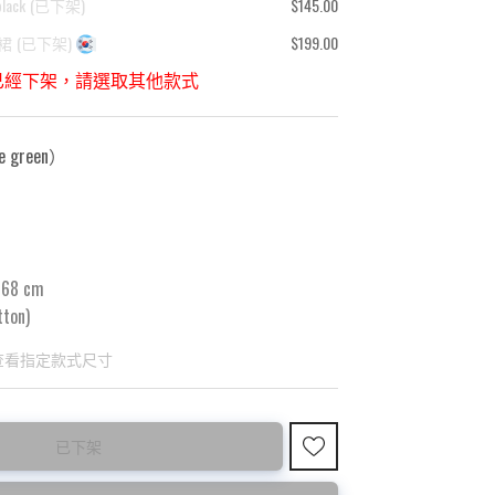
lack
(
已下架
)
$145.00
裙
(
已下架
)
$199.00
已經下架，請選取其他款式
 green
）
68 cm
ton)
查看指定款式尺寸
已下架
 ⚠️
購買前請先確認所列出的尺碼是否合適。