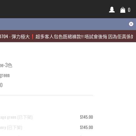
0
0
彈力極大❗️超多客人包色既裙褲款‼️ 唔試會後悔 因為佢真係好靚🫶🏻
彈力極大❗️超多客人包色既裙褲款‼️ 唔試會後悔 因為佢真係好靚🫶🏻
e-3色
reen
00
ge green
(
已下架
)
$145.00
ory
(
已下架
)
$145.00