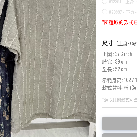
#12394 -
上身-b
#20997 -
下身-
*所選取的款式
尺寸
（
上身-sage
上圍
:
37.6
inch
膊寬
:
39
cm
全長
:
52
cm
示範身高: 162 / 1
款式質料:
棉 (Cot
*選取其他款式可
此為預購品
此為減價貨品
預購10~15天到貨
特價品不設退換，