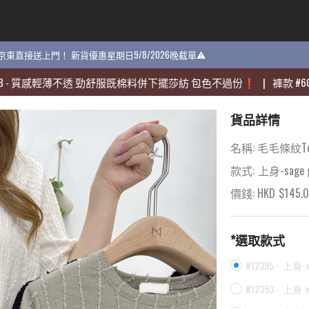
貨 京東直接送上門！ 新貨優惠星期日9/8/2026晚截單⚠️
貨 京東直接送上門！ 新貨優惠星期日9/8/2026晚截單⚠️
輕薄不透 勁舒服既棉料併下擺莎紡 包色不過份❗️
輕薄不透 勁舒服既棉料併下擺莎紡 包色不過份❗️
|
|
褲款
褲款
#
#
60704
60704
-
-
貨品詳情
名稱:
毛毛條紋Te
款式:
上身-sage g
價錢: HKD
$
145.
*選取款式
#12395 -
上身-sa
#12393 -
上身-iv