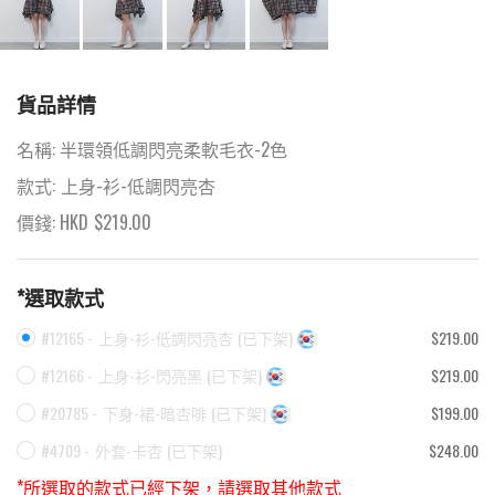
貨品詳情
名稱:
半環領低調閃亮柔軟毛衣-2色
款式:
上身-衫-低調閃亮杏
價錢: HKD
$
219.00
*選取款式
#12165 -
上身-衫-低調閃亮杏
(
已下架
)
$219.00
#12166 -
上身-衫-閃亮黑
(
已下架
)
$219.00
#20785 -
下身-裙-暗杏啡
(
已下架
)
$199.00
#4709 -
外套-卡杏
(
已下架
)
$248.00
*所選取的款式已經下架，請選取其他款式