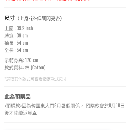
尺寸
（
上身-衫-低調閃亮杏
）
上圍
:
39.2
inch
膊寬
:
39
cm
袖長
:
54
cm
全長
:
54
cm
示範身高: 170 cm
款式質料:
棉 (Cotton)
*選取其他款式可查看指定款式尺寸
此為預購品
<預購款>因為韓國東大門8月暑假關係， 預購款會於8月18日
後才陸續返貨⚠️