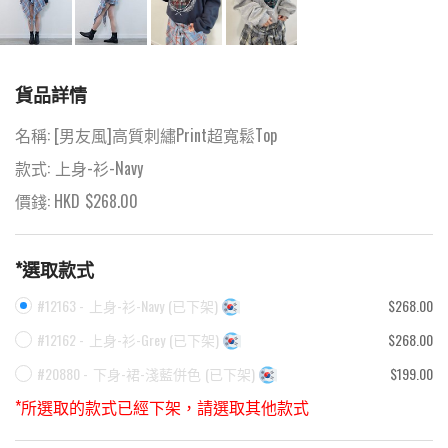
貨品詳情
名稱:
[男友風]高質刺繡Print超寬鬆Top
款式:
上身-衫-Navy
價錢: HKD
$
268.00
*選取款式
#12163 -
上身-衫-Navy
(
已下架
)
$268.00
#12162 -
上身-衫-Grey
(
已下架
)
$268.00
#20880 -
下身-裙-淺藍併色
(
已下架
)
$199.00
*所選取的款式已經下架，請選取其他款式