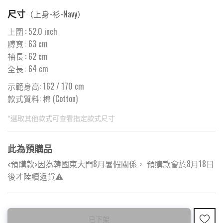
尺寸
（
上身-衫-Navy
）
上圍
:
52.0
inch
膊寬
:
63
cm
袖長
:
62
cm
全長
:
64
cm
示範身高: 162 / 170 cm
款式質料:
棉 (Cotton)
*選取其他款式可查看指定款式尺寸
此為預購品
<預購款>因為韓國東大門8月暑假關係， 預購款會於8月18日
後才陸續返貨⚠️
此為減價貨品
已下架