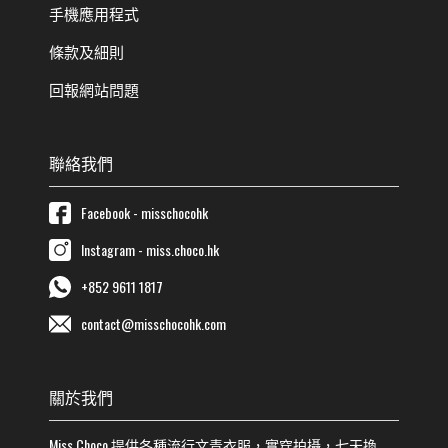
手機應用程式
條款及細則
回報網站問題
聯絡我們
Facebook - misschocohk
Instagram - miss.choco.hk
+852 9611 1817
contact@misschocohk.com
關於我們
Miss Choco
提供各種流行
文青
衣服，實穿拍攝，七天換