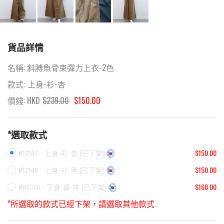
貨品詳情
名稱:
斜膊魚骨束彈力上衣-2色
款式:
上身-衫-杏
價錢: HKD
$
239.00
$150.00
*選取款式
#12147 -
上身-衫-杏
(
已下架
)
$150.00
#12148 -
上身-衫-黑
(
已下架
)
$150.00
#60326 -
下身-褲-啡
(
已下架
)
$168.00
*所選取的款式已經下架，請選取其他款式