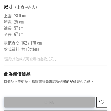
尺寸
（
上身-衫-杏
）
上圍
:
28.0
inch
膊寬
:
25
cm
袖長
:
57
cm
全長
:
67
cm
示範身高: 162 / 170 cm
款式質料:
棉 (Cotton)
*選取其他款式可查看指定款式尺寸
此為預購品
此為減價貨品
<預購款>因為韓國東大門8月暑假關係， 預購款會於8月18日
特價品不設退換，購買前請先確認所列出的尺碼是否合適。
後才陸續返貨⚠️
已下架