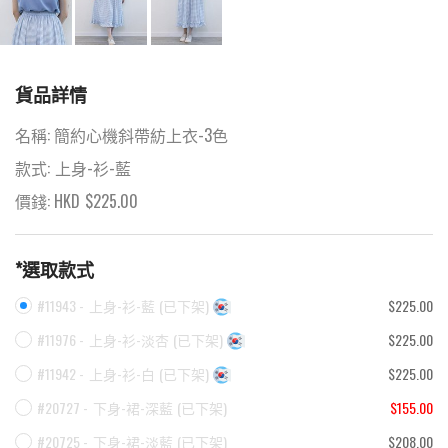
貨品詳情
名稱:
簡約心機斜帶紡上衣-3色
款式:
上身-衫-藍
價錢: HKD
$
225.00
*選取款式
#11943 -
上身-衫-藍
(
已下架
)
$225.00
#11976 -
上身-衫-淡杏
(
已下架
)
$225.00
#11942 -
上身-衫-白
(
已下架
)
$225.00
#20727 -
下身-裙-深藍
(
已下架
)
$155.00
#20725 -
下身-裙-淡藍
(
已下架
)
$208.00