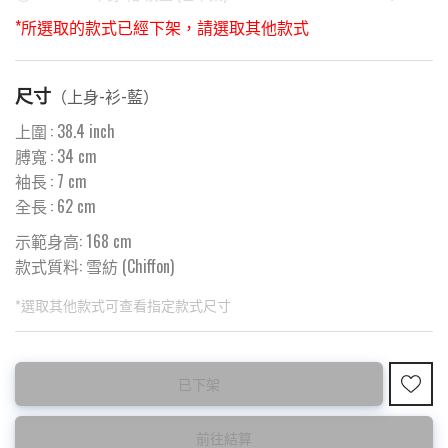
*所選取的款式已經下架，請選取其他款式
尺寸
（
上身-衫-藍
）
上圍
:
38.4
inch
膊寬
:
34
cm
袖長
:
7
cm
全長
:
62
cm
示範身高: 168 cm
款式質料:
雪紡 (Chiffon)
*選取其他款式可查看指定款式尺寸
此為預購品
此為減價貨品
已下架
<預購款>因為韓國東大門8月暑假關係， 預購款會於8月18日
特價品不設退換，購買前請先確認所列出的尺碼是否合適。
後才陸續返貨⚠️
前往結算