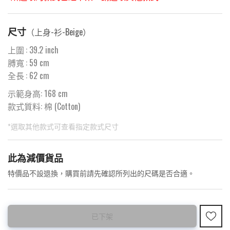
尺寸
（
上身-衫-Beige
）
上圍
:
39.2
inch
膊寬
:
59
cm
全長
:
62
cm
示範身高: 168 cm
款式質料:
棉 (Cotton)
*選取其他款式可查看指定款式尺寸
此為預購品
此為減價貨品
<預購款>因為韓國東大門8月暑假關係， 預購款會於8月18日
特價品不設退換，購買前請先確認所列出的尺碼是否合適。
後才陸續返貨⚠️
已下架