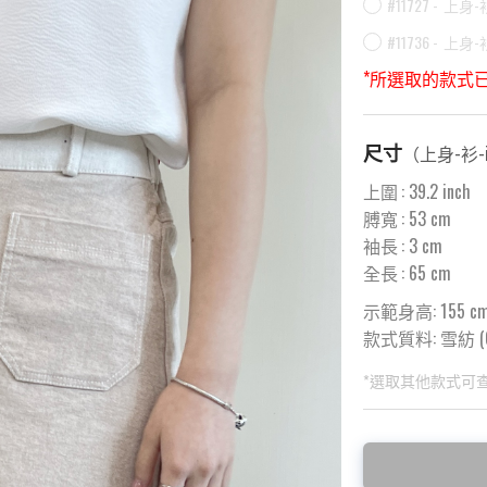
#11727 -
上身-衫
#11736 -
上身-衫
*所選取的款式
尺寸
（
上身-衫-i
上圍
:
39.2
inch
膊寬
:
53
cm
袖長
:
3
cm
全長
:
65
cm
示範身高: 155 c
款式質料:
雪紡 (C
*選取其他款式可
此為預購品
此為減價貨品
<預購款>因為韓
特價品不設退換，