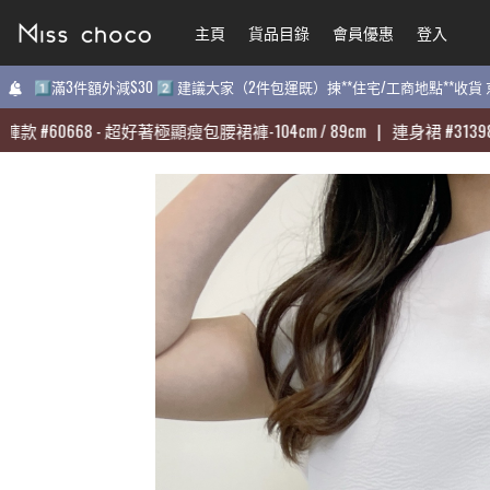
主頁
主頁
貨品目錄
貨品目錄
會員優惠
會員優惠
登入
登入
1️⃣滿3件額外減$30 2️⃣ 建議大家（2件包運既）揀**住宅/工商地點**收
1️⃣滿3件額外減$30 2️⃣ 建議大家（2件包運既）揀**住宅/工商地點**收
#
#
60668
60668
-
-
超好著極顯瘦包腰裙褲-104cm / 89cm
超好著極顯瘦包腰裙褲-104cm / 89cm
|
|
連身裙
連身裙
#
#
31398
31398
-
-
質
質