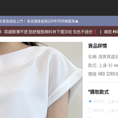
貨 京東直接送上門！ 新貨優惠星期日9/8/2026晚截單⚠️
貨 京東直接送上門！ 新貨優惠星期日9/8/2026晚截單⚠️
感輕薄不透 勁舒服既棉料併下擺莎紡 包色不過份❗️
感輕薄不透 勁舒服既棉料併下擺莎紡 包色不過份❗️
|
|
褲款
褲款
#
#
60704
60704
-
-
貨品詳情
名稱:
清爽質感反
款式:
上身-衫-ivo
價錢: HKD
$
289.
*選取款式
#11725 -
上身-衫-
#11726 -
上身-衫