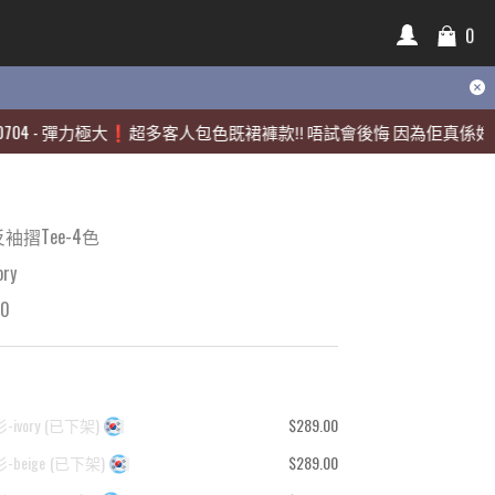
0
0
彈力極大❗️超多客人包色既裙褲款‼️ 唔試會後悔 因為佢真係好靚🫶🏻
彈力極大❗️超多客人包色既裙褲款‼️ 唔試會後悔 因為佢真係好靚🫶🏻
袖摺Tee-4色
ry
00
ivory
(
已下架
)
$289.00
-beige
(
已下架
)
$289.00