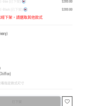
-blue
(
已下架
)
$289.00
-Black
(
已下架
)
$289.00
已經下架，請選取其他款式
vory
）
m
hiffon)
查看指定款式尺寸
已下架
國東大門8月暑假關係， 預購款會於8月18日
購買前請先確認所列出的尺碼是否合適。