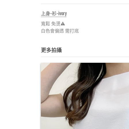
上身-衫-ivory
寬鬆 免燙⚠️
白色會偏透 需打底
更多拍攝