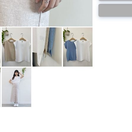
後才陸續返貨⚠️